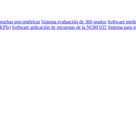
pruebas psicométricas
Sistema evaluación de 360 grados
Software medic
(KPIs)
Software aplicación de encuestas de la NOM 035
Sistema para g